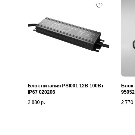
Блок питания PSI001 12В 100Вт
Блок 
IP67 020206
95052
2 880
р.
2 770