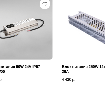
питания 60W 24V IP67
Блок питания 250W 12V
/00
20A
р.
4 430
р.